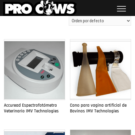
Saltar
al
contenido
Procows
Mostrando todos los resultados 7
Accuread Espectrofotómetro
Cono para vagina artificial de
Veterinario IMV Technologies
Bovinos IMV Technologies