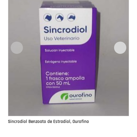
Sincrodiol Benzoato de Estradiol, Ourofino
Si