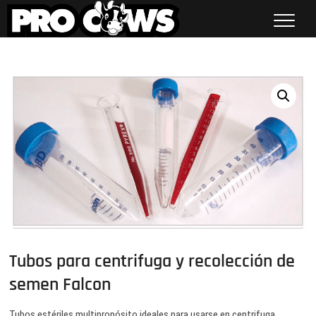
Saltar
al
contenido
Procows
Tubos para centrifuga y recolección de
semen Falcon
Tubos estériles multipropósito ideales para usarse en centrifuga,