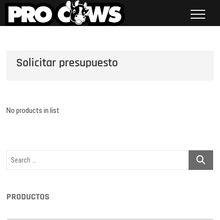
Saltar
al
contenido
Procows
Solicitar presupuesto
No products in list
Search
…
PRODUCTOS