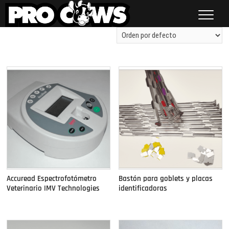
Saltar
al
contenido
Procows
Mostrando 1–16 de 18 resultados
Accuread Espectrofotómetro
Bastón para goblets y placas
Veterinario IMV Technologies
identificadoras