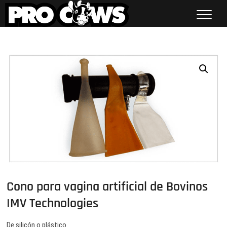
Saltar
al
contenido
Procows
Cono para vagina artificial de Bovinos
IMV Technologies
De silicón o plástico.