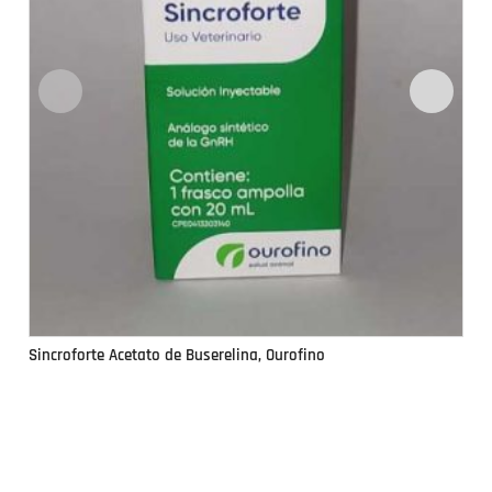
Sincroforte Acetato de Buserelina, Ourofino
Si