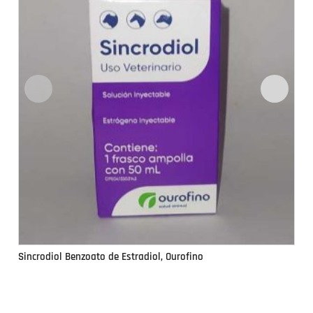
Sincrodiol Benzoato de Estradiol, Ourofino
Si