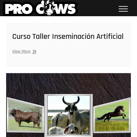
Saltar
al
contenido
Procows
Curso Taller Inseminación Artificial
Curso
View More
Taller
Inseminación
Artificial