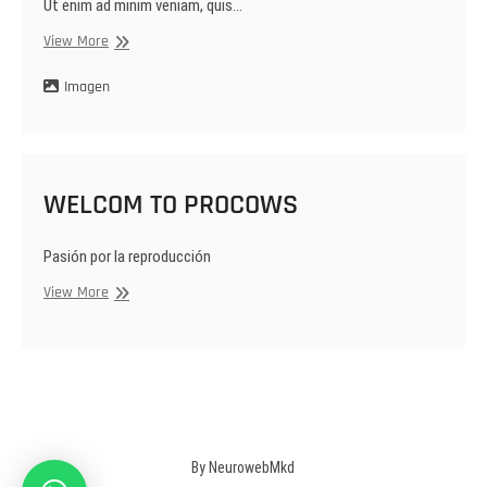
Ut enim ad minim veniam, quis…
Cool
View More
Gallery
and
Imagen
Portfolio
Templates
WELCOM TO PROCOWS
Pasión por la reproducción
WELCOM
View More
TO
PROCOWS