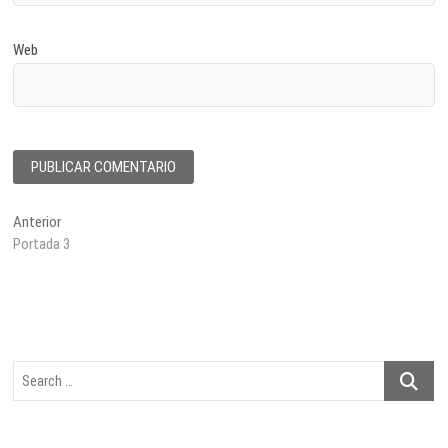
Web
Navegación
Entrada
Anterior
anterior:
Portada 3
de
entradas
Search
…