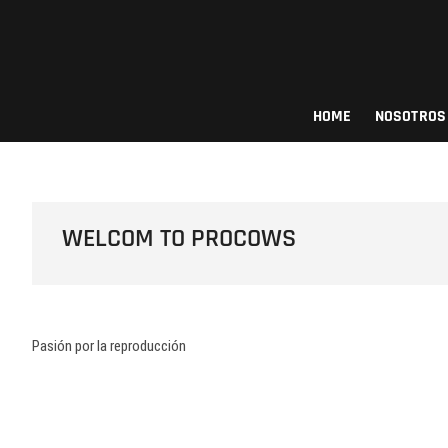
Saltar
al
contenido
Procows
HOME
NOSOTROS
WELCOM TO PROCOWS
Pasión por la reproducción
Navegación