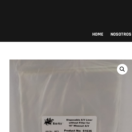
Saltar
al
contenido
Procows
HOME
NOSOTROS