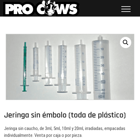
Saltar
al
contenido
Procows
Jeringa sin émbolo (toda de plástico)
Jeringa sin caucho, de 3ml, 5ml, 10ml y 20ml, irradiadas, empacadas
individualmente. Venta por caja o por pieza.