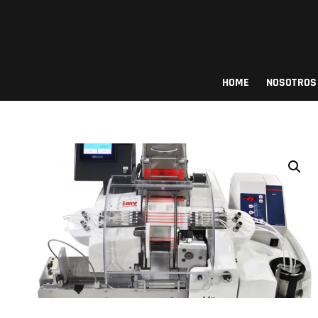
Saltar
al
contenido
Procows
HOME
NOSOTROS