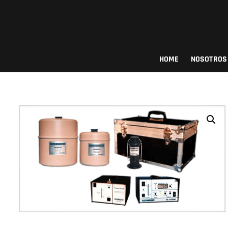
Saltar
al
contenido
Procows
HOME
NOSOTROS