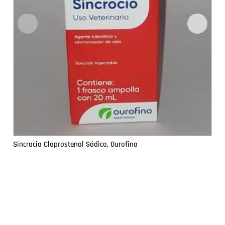
Sincrocio Cloprostenol Sódico, Ourofino
Si