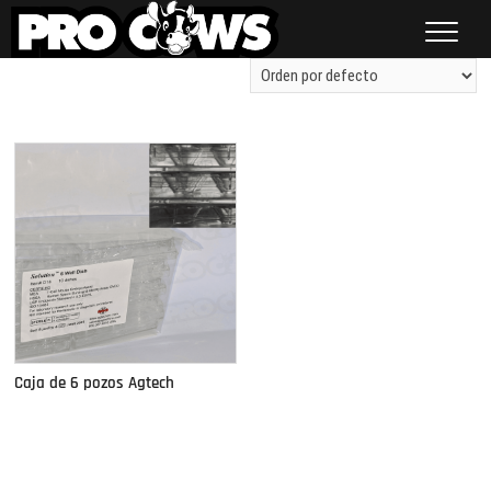
Saltar
al
contenido
Procows
Mostrando el único resultado
Caja de 6 pozos Agtech