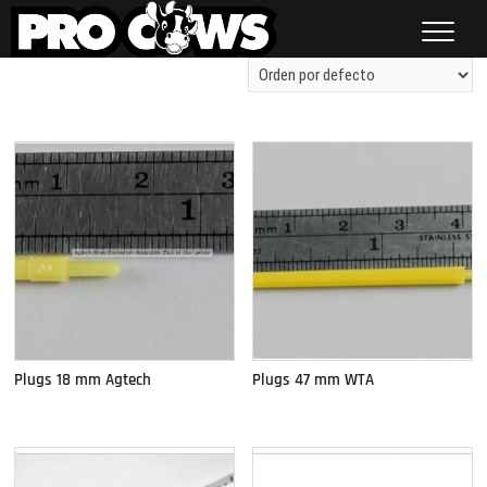
Saltar
al
contenido
Procows
Mostrando 33–39 de 39 resultados
Plugs 18 mm Agtech
Plugs 47 mm WTA