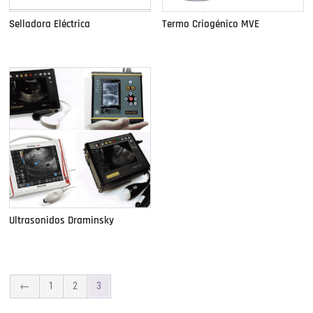
Selladora Eléctrica
Termo Criogénico MVE
Ultrasonidos Draminsky
←
1
2
3