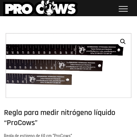
Saltar
al
contenido
Procows
Regla para medir nitrógeno líquido
“ProCows”
Regla de estireno de 60 cm “ProCows”.