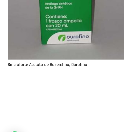
Sincroforte Acetato de Buserelina, Ourofino
Si