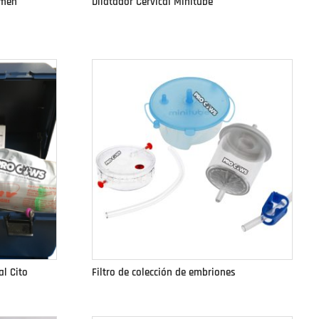
emen
Dilatador Cervical Minitube
al Cito
Filtro de colección de embriones