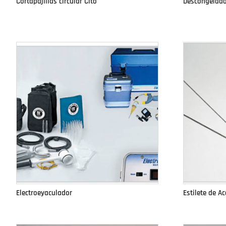
Cortapajillas circular Cito
Descongelador
Electroeyaculador
Estilete de A