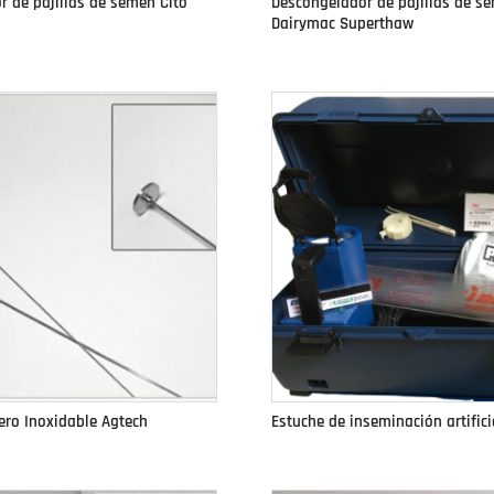
 de pajillas de semen Cito
Descongelador de pajillas de s
Dairymac Superthaw
cero Inoxidable Agtech
Estuche de inseminación artifici