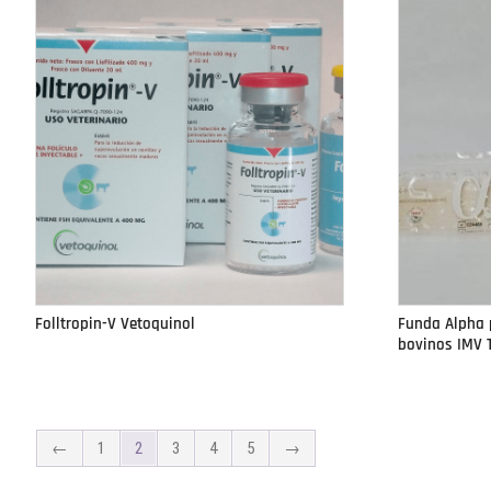
Folltropin-V Vetoquinol
Funda Alpha p
bovinos IMV 
←
1
2
3
4
5
→